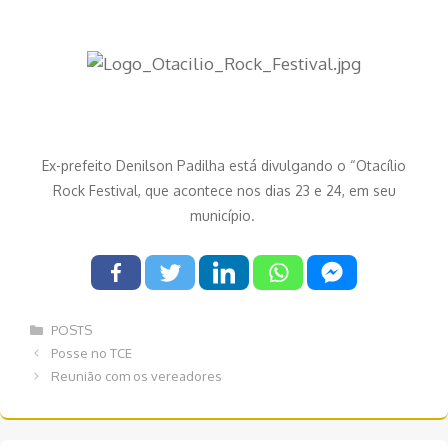
Ex-prefeito Denilson Padilha está divulgando o “Otacílio
Rock Festival, que acontece nos dias 23 e 24, em seu
município.
Categorias
POSTS
Navegação
Posse no TCE
de
Reunião com os vereadores
post