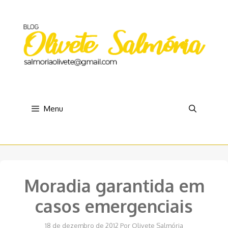
Pular
para
o
conteúdo
Menu
Moradia garantida em
casos emergenciais
18 de dezembro de 2012
Por
Olivete Salmória