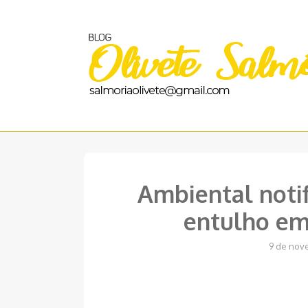
Pular
para
o
conteúdo
Ambiental notif
entulho em
9 de nov