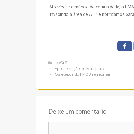
Através de denúncia da comunidade, a PMA fo
invadindo a área de APP e notificamos para
Categorias
POSTS
Navegação
Apresentação no Marajoara
de
Os eleitos do PMDB se reunem
post
Deixe um comentário
Comentário