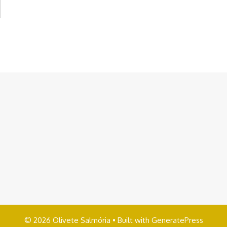
© 2026 Olivete Salmória
• Built with
GeneratePress