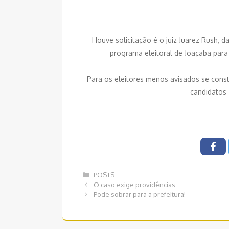
Houve solicitação é o juiz Juarez Rush, da
programa eleitoral de Joaçaba para
Para os eleitores menos avisados se cons
candidatos 
Categorias
POSTS
Navegação
O caso exige providências
de
Pode sobrar para a prefeitura!
post