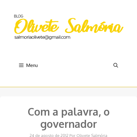
Pular
para
o
conteúdo
Menu
Com a palavra, o
governador
24 de agosto de 2012
Por
Olivete Salmória