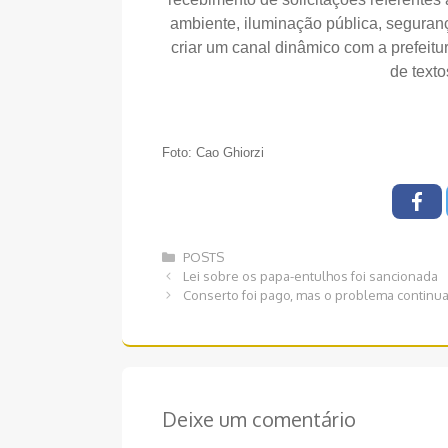
ambiente, iluminação pública, seguranç
criar um canal dinâmico com a prefeit
de texto
Foto: Cao Ghiorzi
Categorias
POSTS
Navegação
Lei sobre os papa-entulhos foi sancionada
de
Conserto foi pago, mas o problema continu
post
Deixe um comentário