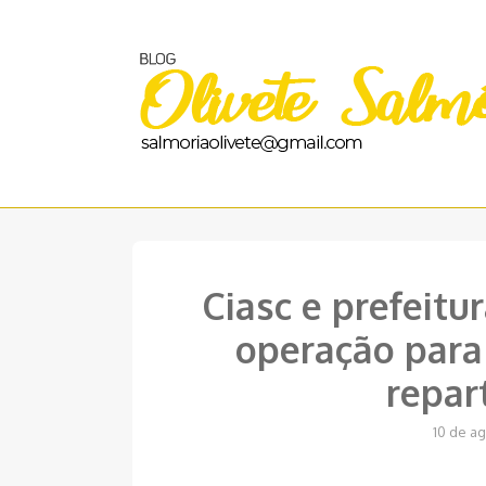
Pular
para
o
conteúdo
Ciasc e prefeit
operação para
repar
10 de a