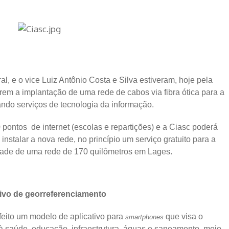
l, e o vice Luiz Antônio Costa e Silva estiveram, hoje pela
irem a implantação de uma rede de cabos via fibra ótica para a
oando serviços de tecnologia da informação.
pontos de internet (escolas e repartições) e a Ciasc poderá
nstalar a nova rede, no princípio um serviço gratuito para a
dade de uma rede de 170 quilômetros em Lages.
tivo de georreferenciamento
feito um modelo de aplicativo para
que visa o
smartphones
 à saúde, educação, infraestrutura, águas e saneamento, meio