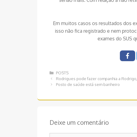
senão mais. Com relação a não ret
Em muitos casos os resultados dos ex
isso não fica registrado e nem protoc
exames do SUS qu
Categorias
POSTS
Navegação
Rodrigues pode fazer companhia a Rodrigo
de
Posto de saúde está sem banheiro
post
Deixe um comentário
Comentário