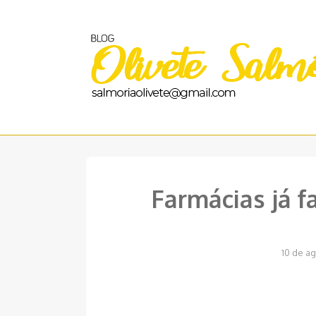
Pular
para
o
conteúdo
Farmácias já 
10 de a