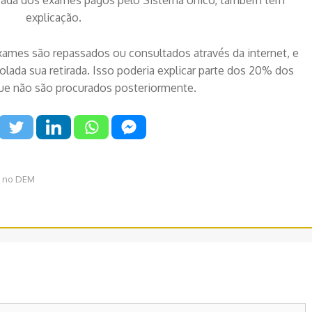
irada dos exames pagos pelo Sistema Único, também tem
explicação.
ames são repassados ou consultados através da internet, e
olada sua retirada. Isso poderia explicar parte dos 20% dos
e não são procurados posteriormente.
, no DEM