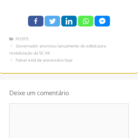
Categorias
POSTS
Navegação
Governador anunciou lançamento do edital para
de
revitalização da SC 114
post
Painel está de aniversário hoje
Deixe um comentário
Comentário