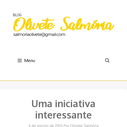
Pular
para
o
conteúdo
Menu
Uma iniciativa
interessante
5 de agosto de 2015
Por
Olivete Salmória