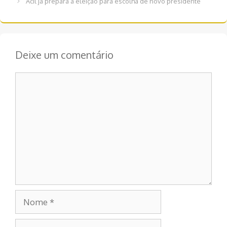
Acil já prepara a eleição para escolha de novo presidente
post
Deixe um comentário
Comentário
Nome
E-