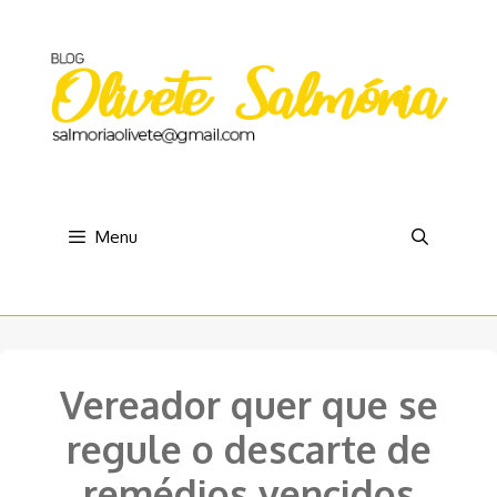
Pular
para
o
conteúdo
Menu
Vereador quer que se
regule o descarte de
remédios vencidos