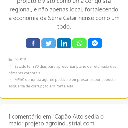
projeto é visto como uma conquista
regional, e não apenas local, fortalecendo
a economia da Serra Catarinense como um
todo.
Categorias
POSTS
Navegação
Estado tem 90 dias para apresentar plano de retomada das
de
câmeras corporais
post
MPSC denuncia agente político e empresários por suposto
esquema de corrupção em Ponte Alta
1 comentário em “Capão Alto sedia o
maior projeto agroindustrial com