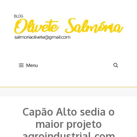
Pular
para
o
conteúdo
Menu
Capão Alto sedia o
maior projeto
agroindustrial com